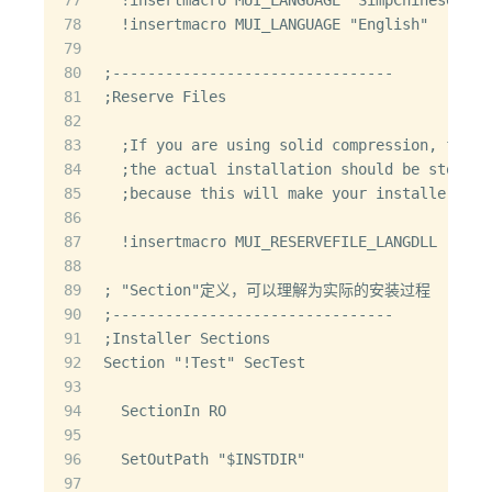
78
  !insertmacro MUI_LANGUAGE "English"
79
80
;--------------------------------
81
;Reserve Files
82
83
  ;If you are using solid compression, files
84
  ;the actual installation should be stored 
85
  ;because this will make your installer sta
86
87
  !insertmacro MUI_RESERVEFILE_LANGDLL
88
89
; "Section"定义，可以理解为实际的安装过程
90
;--------------------------------
91
;Installer Sections
92
Section "!Test" SecTest
93
94
  SectionIn RO
95
96
  SetOutPath "$INSTDIR"
97