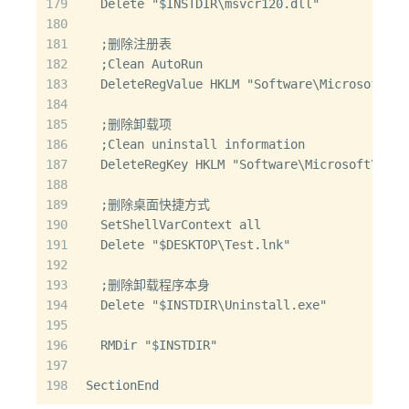
179
  Delete "$INSTDIR\msvcr120.dll"
180
181
  ;删除注册表
182
  ;Clean AutoRun
183
  DeleteRegValue HKLM "Software\Microsoft\Wi
184
185
  ;删除卸载项
186
  ;Clean uninstall information
187
  DeleteRegKey HKLM "Software\Microsoft\Wind
188
189
  ;删除桌面快捷方式
190
  SetShellVarContext all
191
  Delete "$DESKTOP\Test.lnk"
192
193
  ;删除卸载程序本身
194
  Delete "$INSTDIR\Uninstall.exe"
195
196
  RMDir "$INSTDIR"
197
198
SectionEnd