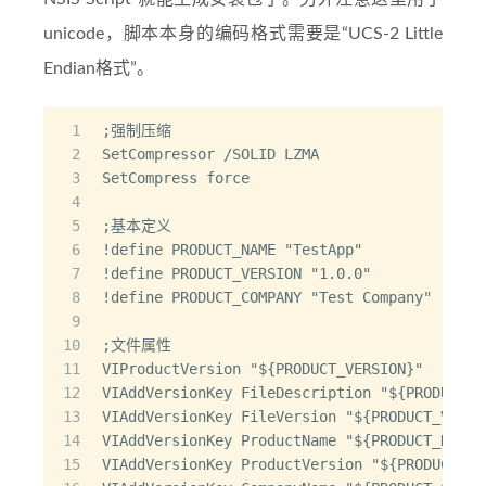
unicode，脚本本身的编码格式需要是“UCS-2 Little
Endian格式”。
1
;强制压缩
2
SetCompressor /SOLID LZMA
3
SetCompress force
4
5
;基本定义
6
!define PRODUCT_NAME "TestApp"
7
!define PRODUCT_VERSION "1.0.0"
8
!define PRODUCT_COMPANY "Test Company"
9
10
;文件属性
11
VIProductVersion "${PRODUCT_VERSION}"
12
VIAddVersionKey FileDescription "${PRODUCT_N
13
VIAddVersionKey FileVersion "${PRODUCT_VERSI
14
VIAddVersionKey ProductName "${PRODUCT_NAME}
15
VIAddVersionKey ProductVersion "${PRODUCT_VE