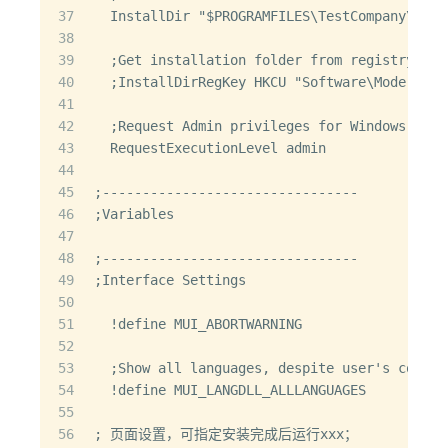
37
  InstallDir "$PROGRAMFILES\TestCompany\Test
38
39
  ;Get installation folder from registry if 
40
  ;InstallDirRegKey HKCU "Software\Modern UI
41
42
  ;Request Admin privileges for Windows Vist
43
  RequestExecutionLevel admin
44
45
;--------------------------------
46
;Variables
47
48
;--------------------------------
49
;Interface Settings
50
51
  !define MUI_ABORTWARNING
52
53
  ;Show all languages, despite user's codepa
54
  !define MUI_LANGDLL_ALLLANGUAGES
55
56
; 页面设置，可指定安装完成后运行xxx；