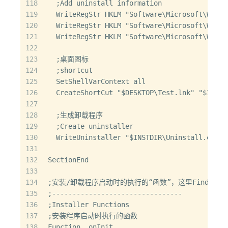
118
  ;Add uninstall information
119
  WriteRegStr HKLM "Software\Microsoft\Windo
120
  WriteRegStr HKLM "Software\Microsoft\Windo
121
  WriteRegStr HKLM "Software\Microsoft\Windo
122
123
  ;桌面图标
124
  ;shortcut
125
  SetShellVarContext all
126
  CreateShortCut "$DESKTOP\Test.lnk" "$INSTD
127
128
  ;生成卸载程序
129
  ;Create uninstaller
130
  WriteUninstaller "$INSTDIR\Uninstall.exe"
131
132
SectionEnd
133
134
;安装/卸载程序启动时的执行的“函数”，这里FindProc
135
;--------------------------------
136
;Installer Functions
137
;安装程序启动时执行的函数
138
Function .onInit