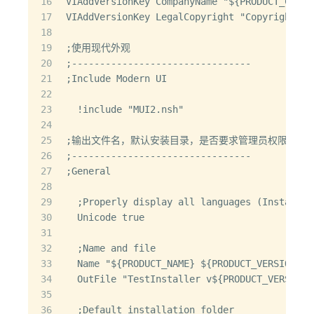
16
VIAddVersionKey CompanyName "${PRODUCT_COMPA
17
VIAddVersionKey LegalCopyright "Copyright (C
18
19
;使用现代外观
20
;--------------------------------
21
;Include Modern UI
22
23
  !include "MUI2.nsh"
24
25
;输出文件名，默认安装目录，是否要求管理员权限运行
26
;--------------------------------
27
;General
28
29
  ;Properly display all languages (Installer
30
  Unicode true
31
32
  ;Name and file
33
  Name "${PRODUCT_NAME} ${PRODUCT_VERSION}"
34
  OutFile "TestInstaller v${PRODUCT_VERSION}
35
36
  ;Default installation folder