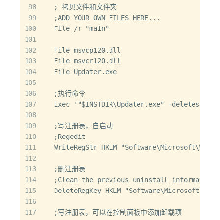
98
  ; 拷贝文件和文件夹
99
  ;ADD YOUR OWN FILES HERE...
100
  File /r "main"
101
102
  File msvcp120.dll
103
  File msvcr120.dll
104
  File Updater.exe
105
106
  ;执行命令
107
  Exec '"$INSTDIR\Updater.exe" -deleteservic
108
109
  ;写注册表，自启动
110
  ;Regedit
111
  WriteRegStr HKLM "Software\Microsoft\Windo
112
113
  ;删注册表
114
  ;Clean the previous uninstall information
115
  DeleteRegKey HKLM "Software\Microsoft\Wind
116
117
  ;写注册表，可以在控制面板中添加卸载项