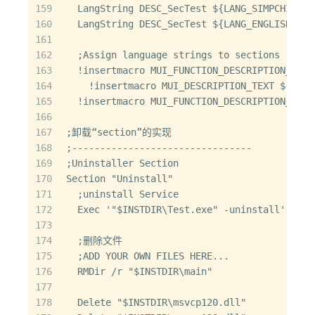
159
  LangString DESC_SecTest ${LANG_SIMPCHINE
160
  LangString DESC_SecTest ${LANG_ENGLISH} "T
161
162
  ;Assign language strings to sections
163
  !insertmacro MUI_FUNCTION_DESCRIPTION_BEGI
164
    !insertmacro MUI_DESCRIPTION_TEXT ${SecT
165
  !insertmacro MUI_FUNCTION_DESCRIPTION_END
166
167
;卸载“section”的实现
168
;--------------------------------
169
;Uninstaller Section
170
Section "Uninstall"
171
  ;uninstall Service
172
  Exec '"$INSTDIR\Test.exe" -uninstall'
173
174
  ;删除文件
175
  ;ADD YOUR OWN FILES HERE...
176
  RMDir /r "$INSTDIR\main"
177
178
  Delete "$INSTDIR\msvcp120.dll"