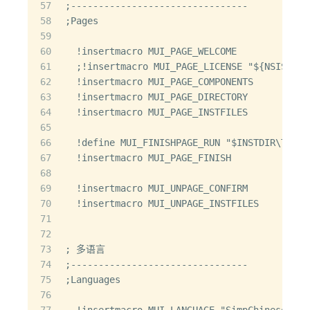
57
;--------------------------------
58
;Pages
59
60
  !insertmacro MUI_PAGE_WELCOME
61
  ;!insertmacro MUI_PAGE_LICENSE "${NSISDIR}
62
  !insertmacro MUI_PAGE_COMPONENTS
63
  !insertmacro MUI_PAGE_DIRECTORY
64
  !insertmacro MUI_PAGE_INSTFILES
65
66
  !define MUI_FINISHPAGE_RUN "$INSTDIR\Test.
67
  !insertmacro MUI_PAGE_FINISH
68
69
  !insertmacro MUI_UNPAGE_CONFIRM
70
  !insertmacro MUI_UNPAGE_INSTFILES
71
72
73
; 多语言  
74
;--------------------------------
75
;Languages
76
77
  !insertmacro MUI_LANGUAGE "SimpChinese"