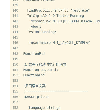
139
140
  FindProcDLL::FindProc "Test.exe"
141
  IntCmp $R0 1 0 TestNotRunning
142
    MessageBox MB_OK|MB_ICONEXCLAMATION "Ple
143
    Abort
144
  TestNotRunning:
145
146
  !insertmacro MUI_LANGDLL_DISPLAY
147
148
FunctionEnd
149
150
;卸载程序启动时执行的函数
151
Function un.onInit
152
FunctionEnd
153
154
;多国语言文案
155
;--------------------------------
156
;Descriptions
157
158
  ;Language strings